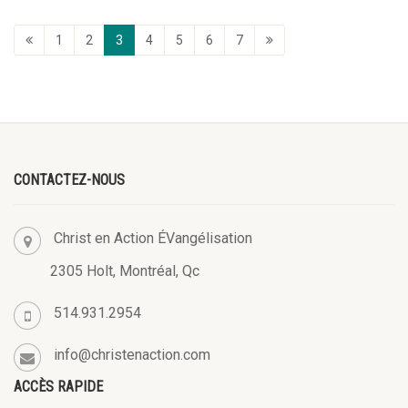
1
2
3
4
5
6
7
CONTACTEZ-NOUS
Christ en Action ÉVangélisation
2305 Holt, Montréal, Qc
514.931.2954
info@christenaction.com
ACCÈS RAPIDE