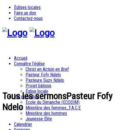
Églises locales
Faire un don
Contactez-nous
Accueil
Connaître l’église
Christ en Action en Bref
Pasteur Fofy Ndelo
Pasteure Suzy Ndelo
Projet bâtisse
Église locale
Tous les sermonsPasteur Fofy
Vie de l’église
École du Dimanche (ECODIM)
Ndelo
Ministère des femmes_F.A.C.E
Ministère des hommes
Jeunesse Élite
Calendrier
Sermons