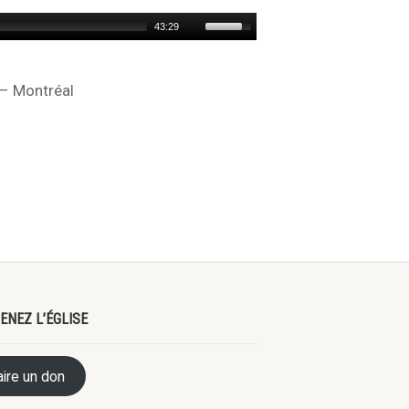
Use
43:29
Up/Down
Arrow
keys
 – Montréal
to
increase
or
decrease
volume.
ENEZ L’ÉGLISE
aire un don