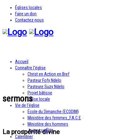
Églises locales
Faire un don
Contactez-nous
Accueil
Connaître l’église
Christ en Action en Bref
Pasteur Fofy Ndelo
Pasteure Suzy Ndelo
Projet bâtisse
sermons
Église locale
Vie de l’église
École du Dimanche (ECODIM)
Ministère des femmes_F.A.C.E
Ministère des hommes
Jeunesse Élite
La prospérité divine
Calendrier