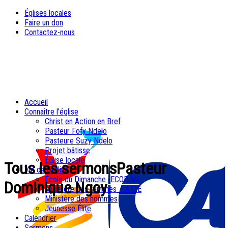
Églises locales
Faire un don
Contactez-nous
Accueil
Connaître l’église
Christ en Action en Bref
Pasteur Fofy Ndelo
Pasteure Suzy Ndelo
Projet bâtisse
Église locale
Tous les sermonsPasteur
Vie de l’église
École du Dimanche (ECODIM)
Dominique Ngoy
Ministère des femmes_F.A.C.E
Ministère des hommes
Jeunesse Élite
Calendrier
Sermons