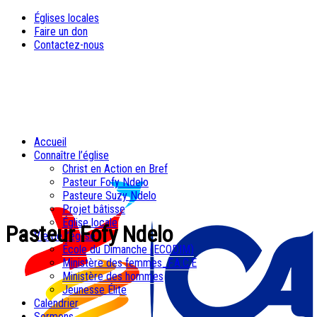
Églises locales
Faire un don
Contactez-nous
Accueil
Connaître l’église
Christ en Action en Bref
Pasteur Fofy Ndelo
Pasteure Suzy Ndelo
Projet bâtisse
Église locale
Pasteur Fofy Ndelo
Vie de l’église
École du Dimanche (ECODIM)
Ministère des femmes_F.A.C.E
Ministère des hommes
Jeunesse Élite
Calendrier
Sermons