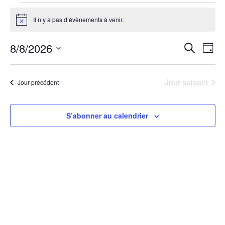
Il n’y a pas d’évènements à venir.
Notice
8/8/2026
Recherche
Nav
Reche
Jour
Sélectionnez
de
et
une
date.
Jour suivant
Jour précédent
vu
naviga
Év
S’abonner au calendrier
de
vues
Évène