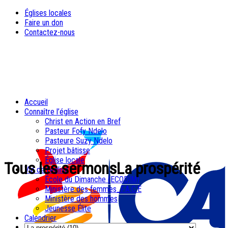
Églises locales
Faire un don
Contactez-nous
Accueil
Connaître l’église
Christ en Action en Bref
Pasteur Fofy Ndelo
Pasteure Suzy Ndelo
Projet bâtisse
Église locale
Tous les sermonsLa prospérité
Vie de l’église
École du Dimanche (ECODIM)
Ministère des femmes_F.A.C.E
Ministère des hommes
Jeunesse Élite
Calendrier
Sermons