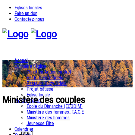
Églises locales
Faire un don
Contactez-nous
Accueil
Connaître l’église
Christ en Action en Bref
Pasteur Fofy Ndelo
Pasteure Suzy Ndelo
Projet bâtisse
Église locale
Ministère des couples
Vie de l’église
École du Dimanche (ECODIM)
Ministère des femmes_F.A.C.E
Ministère des hommes
Jeunesse Élite
Calendrier
Liste 1
Sermons