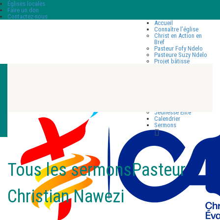
Églises locales
Faire un don
Contactez-nous
Accueil
Connaître l’église
Christ en Action en
Bref
Pasteur Fofy Ndelo
Pasteure Suzy Ndelo
Projet bâtisse
Église locale
Vie de l’église
École du Dimanche
(ECODIM)
Ministère des
femmes_F.A.C.E
Ministère des hommes
Jeunesse Élite
Calendrier
Sermons
Tous les sermonsPasteur
Christian Nawezi