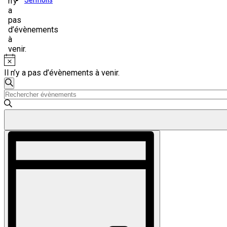
n’y
6
a
août
pas
d’évènements
,
à
2026
venir.
Notice
Il n’y a pas d’évènements à venir.
Recherche
Recherche
Saisir
et
mot-
navigation
clé.
Rechercher
de
Évènements
Navigation
vues
par
de
mot-
Évènements
vues
clé.
Évènement