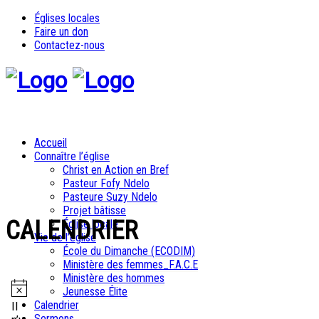
Églises locales
Faire un don
Contactez-nous
Accueil
Connaître l’église
Christ en Action en Bref
Pasteur Fofy Ndelo
Pasteure Suzy Ndelo
Projet bâtisse
Église locale
Vie de l’église
École du Dimanche (ECODIM)
Ministère des femmes_F.A.C.E
Ministère des hommes
Évènements
Jeunesse Élite
Calendrier
Notice
for
Il
Sermons