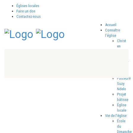
Églises locales
Faire un don
Contactez-nous
Accueil
Connaître
l’église
Christ
en
Action
en Bref
Pasteur
Fofy
Ndelo
Pasteure
Suzy
Ndelo
Projet
bâtisse
Église
locale
Vie de l’église
École
du
Dimanche